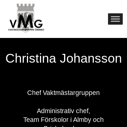
Skip
Home
to
content
Christina Johansson
Chef Vaktmästargruppen
-
Administrativ chef,
Team Förskolor i Almby och