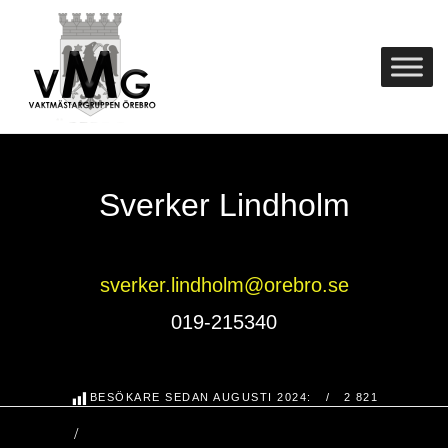
Skip
Home
to
content
Sverker Lindholm
sverker.lindholm@orebro.se
019-215340
BESÖKARE SEDAN AUGUSTI 2024:
2 821