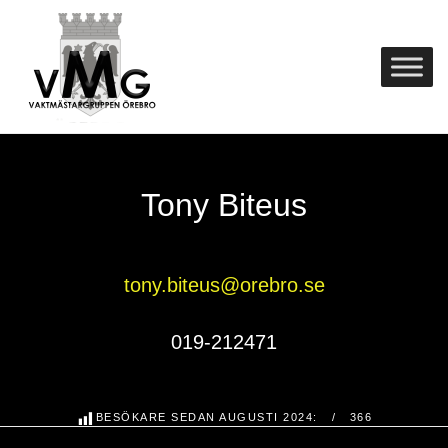
Skip
Home
to
content
Tony Biteus
tony.biteus@orebro.se
019-212471
BESÖKARE SEDAN AUGUSTI 2024:
366