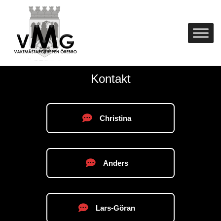
Skip
Home
to
content
Kontakt
Christina
Anders
Lars-Göran